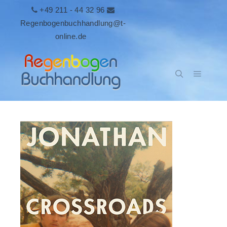
+49 211 - 44 32 96
Regenbogenbuchhandlung@t-
online.de
Hauptm
Suchen