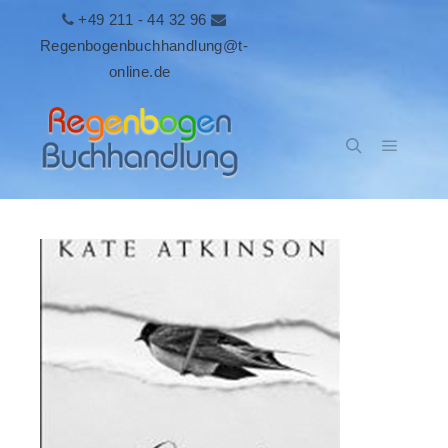
+49 211 - 44 32 96
Regenbogenbuchhandlung@t-
online.de
Hauptm
Suchen