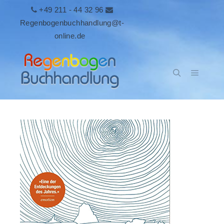
+49 211 - 44 32 96
Regenbogenbuchhandlung@t-
online.de
Hauptm
Suchen