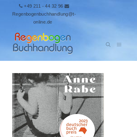
+49 211 - 44 32 96
Regenbogenbuchhandlung@t-
online.de
Hauptm
Suchen