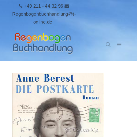
+49 211 - 44 32 96
Regenbogenbuchhandlung@t-
online.de
Hauptm
Suchen